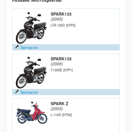
SPARK135
(2005)
LTA-135D
[5YP2]
Запчасти
SPARK135
(2005)
T135SE
[5YP1]
Запчасти
SPARK Z
(2003)
L-110D
[5TN2]