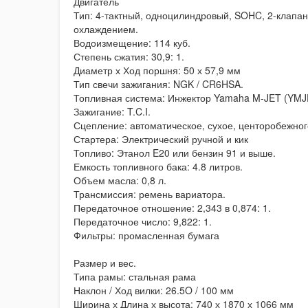
Двигатель
Тип: 4-тактный, одноцилиндровый, SOHC, 2-клапа
охлаждением.
Водоизмещение: 114 куб.
Степень сжатия: 30,9: 1.
Диаметр х Ход поршня: 50 х 57,9 мм
Тип свечи зажигания: NGK / CR6HSA.
Топливная система: Инжектор Yamaha M-JET (YMJE
Зажигание: T.C.I.
Сцепление: автоматическое, сухое, центоробежног
Стартера: Электрический ручной и кик
Топливо: Этанол E20 или бензин 91 и выше.
Емкость топливного бака: 4.8 литров.
Объем масла: 0,8 л.
Трансмиссия: ремень вариатора.
Передаточное отношение:
2,343 в 0,874: 1.
Передаточное число: 9,822: 1.
Фильтры: промасленная бумага
Размер и вес.
Типа рамы: стальная рама
Наклон / Ход вилки
: 26.5O / 100 мм
Ширина х Длина х высота: 740 х 1870 х 1066 мм