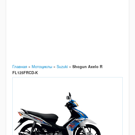
Главная
»
Мотоциклы
»
Suzuki
»
Shogun Axelo R
FL125FRCD-K