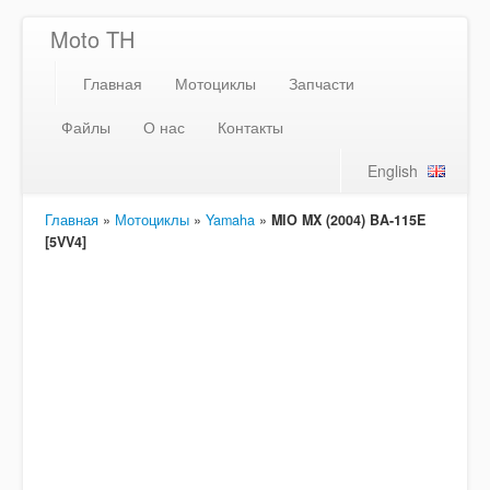
Moto TH
Главная
Мотоциклы
Запчасти
Файлы
О нас
Контакты
English
Главная
»
Мотоциклы
»
Yamaha
»
MIO MX (2004) BA-115E
[5VV4]