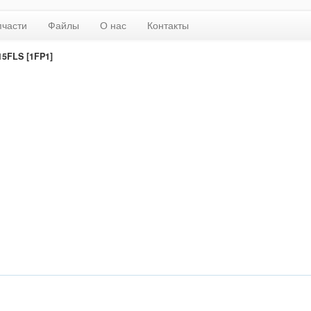
пчасти
Файлы
О нас
Контакты
15FLS [1FP1]