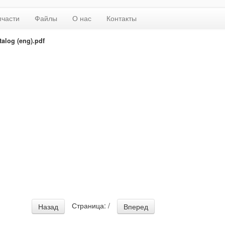
пчасти
Файлы
О нас
Контакты
talog (eng).pdf
Страница:
/
Назад
Вперед