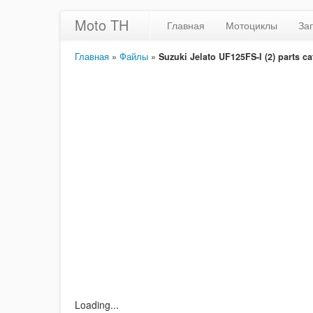
Moto TH
Главная
Мотоциклы
За
Главная
»
Файлы
»
Suzuki Jelato UF125FS-I (2) parts ca
Loading...