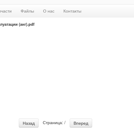
пчасти
Файлы
О нас
Контакты
луатации (анг).pdf
Страница:
/
Назад
Вперед