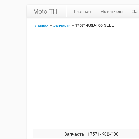
Moto TH
Главная
Мотоциклы
За
Главная
»
Запчасти
»
17571-K0B-T00 SELL 
Запчасть
17571-K0B-T00