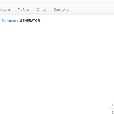
пчасти
Файлы
О нас
Контакты
»
Запчасти
»
GENERATOR
1
2