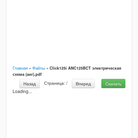
Главная
»
Файлы
»
Click125i ANC125BCT электрическая
схема (анг).pdf
Страница:
/
Назад
Вперед
Скачать
Loading...