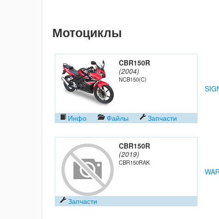
Мотоциклы
CBR150R
(2004)
NCB150(C)
SIGN
Инфо
Файлы
Запчасти
CBR150R
(2019)
CBR150RAK
WAR
Запчасти