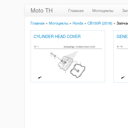
Moto TH
Главная
Мотоциклы
За
Главная
»
Мотоциклы
»
Honda
»
CB150R (2018)
»
Запча
CYLINDER HEAD COVER
GENE