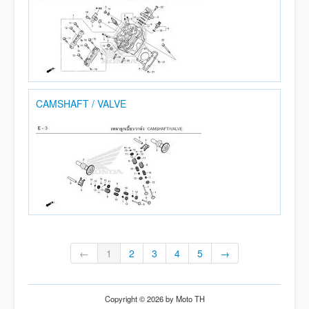
CAMSHAFT / VALVE
←
1
2
3
4
5
→
Copyright © 2026 by Moto TH