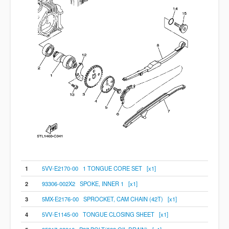
1
5VV-E2170-00 1 TONGUE CORE SET [x1]
2
93306-002X2 SPOKE, INNER 1 [x1]
3
5MX-E2176-00 SPROCKET, CAM CHAIN (42T) [x1]
4
5VV-E1145-00 TONGUE CLOSING SHEET [x1]