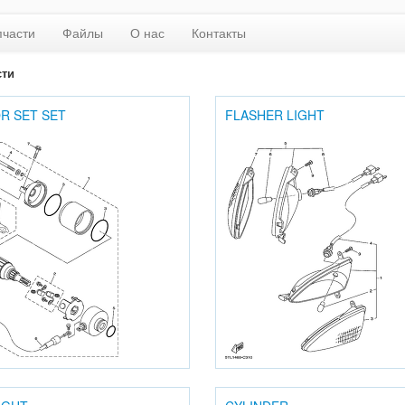
пчасти
Файлы
О нас
Контакты
сти
R SET SET
FLASHER LIGHT