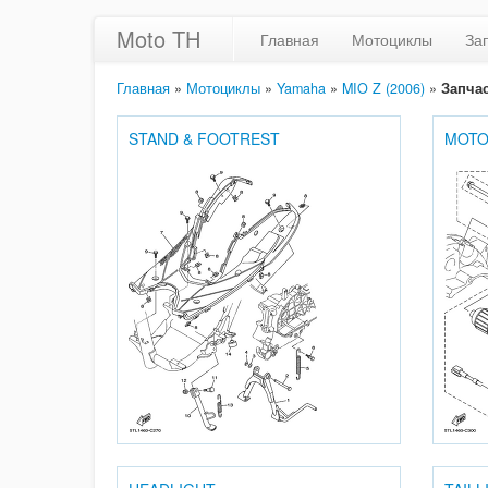
Moto TH
Главная
Мотоциклы
За
Главная
»
Мотоциклы
»
Yamaha
»
MIO Z (2006)
»
Запча
STAND & FOOTREST
MOTO