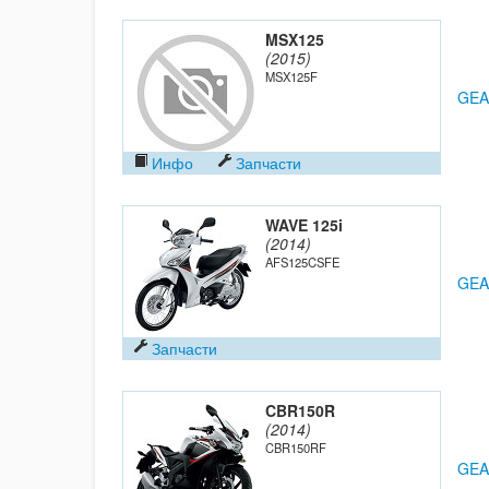
MSX125
(2015)
MSX125F
GEA
Инфо
Запчасти
WAVE 125i
(2014)
AFS125CSFE
GEA
Запчасти
CBR150R
(2014)
CBR150RF
GEA