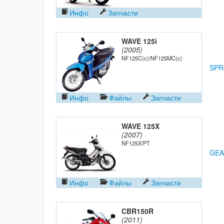
Инфо
Запчасти
WAVE 125i
(2005)
NF125C(c)/NF125MC(c)
SPR
Инфо
Файлы
Запчасти
WAVE 125X
(2007)
NF125X/PT
GEA
Инфо
Файлы
Запчасти
CBR150R
(2011)