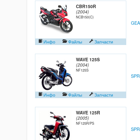
CBR150R
(2004)
NCB150(C)
GEA
Инфо
Файлы
Запчасти
WAVE 125S
(2004)
NF125S
SPR
Инфо
Файлы
Запчасти
WAVE 125R
(2005)
NF125R/PS
SPR