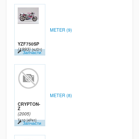
METER (9)
YZF750SP
(1993)
[4JD1]
Запчасти
METER (8)
CRYPTON-
Z
(2005)
T110
[4P41]
Запчасти