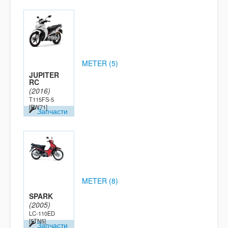
METER (5)
JUPITER
RC
(2016)
T115FS-5
[BW71]
Запчасти
METER (8)
SPARK
(2005)
LC-110ED
[5TN5]
Запчасти