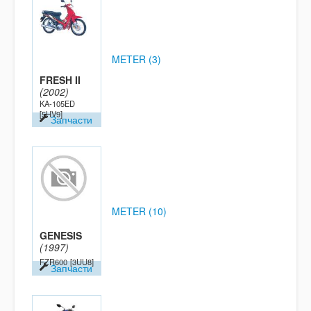
METER (3)
FRESH II
(2002)
KA-105ED
[5HV9]
Запчасти
METER (10)
GENESIS
(1997)
FZR600
[3UU8]
Запчасти