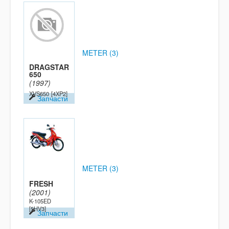
METER (3)
DRAGSTAR
650
(1997)
XVS650
[4XP2]
Запчасти
METER (3)
FRESH
(2001)
K-105ED
[5HV3]
Запчасти