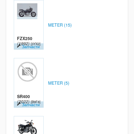
METER (15)
FZX250
(1992)
[3YX2]
Запчасти
METER (5)
SR400
(2022)
[B9F8]
Запчасти