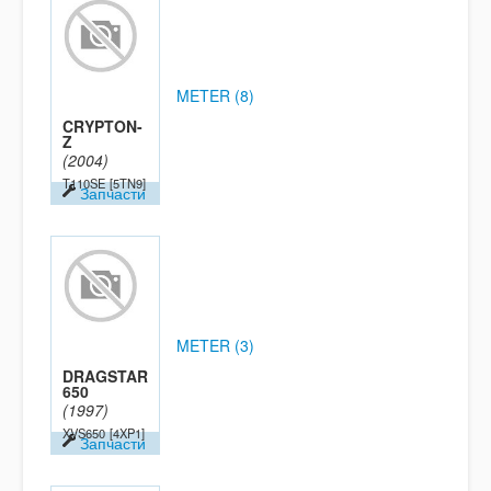
METER (8)
CRYPTON-
Z
(2004)
T110SE
[5TN9]
Запчасти
METER (3)
DRAGSTAR
650
(1997)
XVS650
[4XP1]
Запчасти