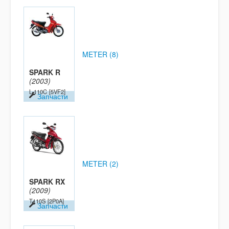
METER (8)
SPARK R
(2003)
L-110C
[5VF2]
Запчасти
METER (2)
SPARK RX
(2009)
T110S
[2P0A]
Запчасти