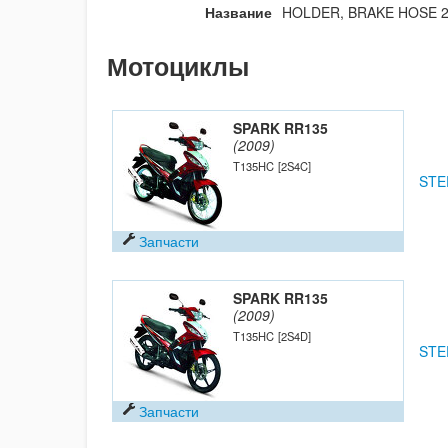
Название
HOLDER, BRAKE HOSE 2
Мотоциклы
SPARK RR135
(2009)
T135HC
[2S4C]
STE
Запчасти
SPARK RR135
(2009)
T135HC
[2S4D]
STE
Запчасти