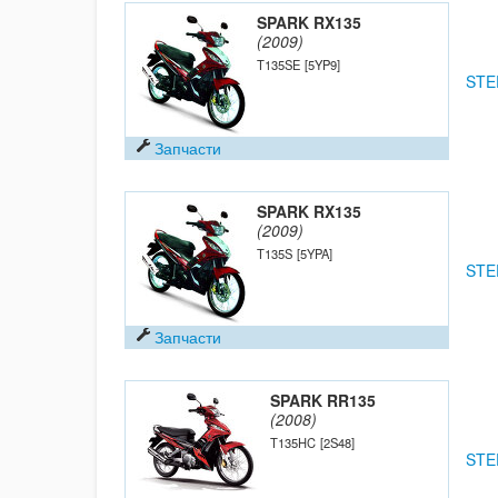
SPARK RX135
(2009)
T135SE
[5YP9]
STE
Запчасти
SPARK RX135
(2009)
T135S
[5YPA]
STE
Запчасти
SPARK RR135
(2008)
T135HC
[2S48]
STE