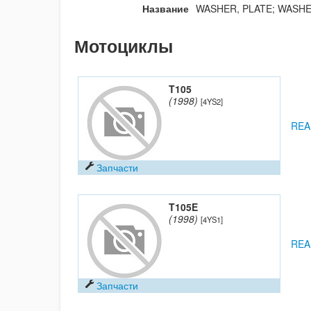
Название
WASHER, PLATE; WASHE
Мотоциклы
T105
(1998)
[4YS2]
REA
Запчасти
T105E
(1998)
[4YS1]
REA
Запчасти