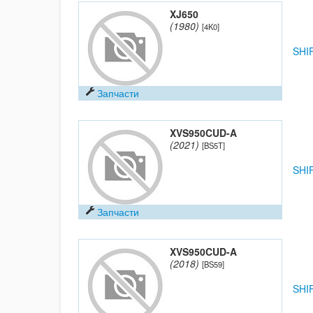
XJ650
(1980)
[4K0]
SHI
Запчасти
XVS950CUD-A
(2021)
[BS5T]
SHI
Запчасти
XVS950CUD-A
(2018)
[BS59]
SHI