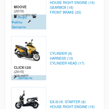
HOUSE RIGHT ENGINE (15)
MOOVE
GEARBOX (18)
(2015)
FRONT BRAKE (25)
NFC110CBTF/BTF
Инфо
Файлы
Запчасти
CYLINDER (6)
HARNESS (13)
CYLINDER HEAD (17)
CLICK125i
(2015)
ACB125BTF
Запчасти
EA.SI.HI. STARTER (8)
HOUSE RIGHT ENGINE (15)