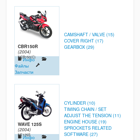
CAMSHAFT / VALVE (15)
COVER RIGHT (17)
CBR150R
GEARBOX (29)
(2004)
NCB150(C)
Инфо
Файлы
Запчасти
CYLINDER (10)
TIMING CHAIN / SET
ADJUST THE TENSION (11)
ENGINE HOUSE (19)
WAVE 125S
SPROCKETS RELATED
(2004)
SOFTWARE (27)
NF125S
Инфо